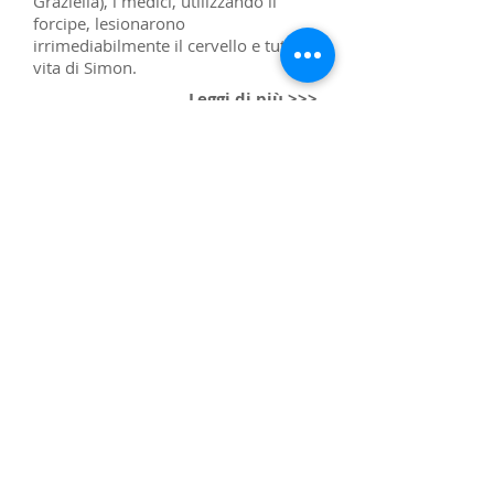
Graziella), i medici, utilizzando il
forcipe, lesionarono
irrimediabilmente il cervello e tutta la
vita di Simon.
Leggi di più >>>
Fondazione Franchin Simon Onlus ©
2015-2021
Seguici su
Fondazione riconosciuta con Decreto
Regione Veneto n° 71 del 23/06/1999
Reg. P.G. n.503 di Padova - P.IVA
03815580281
- C.F.
91011630281