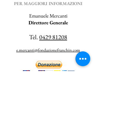
PER MAGGIORI INFORMAZIONI
Emanuele Mercanti
Direttore Generale
Tel.
0429 81208
e.mercanti@fondazionefranchin.com
Fondazione Franchin Simon Onlus ©
2015-2021
Seguici su
Fondazione riconosciuta con Decreto
Regione Veneto n° 71 del 23/06/1999
Reg. P.G. n.503 di Padova - P.IVA