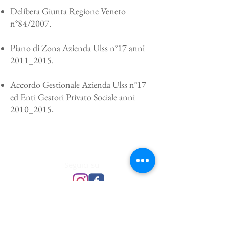
Delibera Giunta Regione Veneto
n°84/2007.
Piano di Zona Azienda Ulss n°17 anni
2011_2015.
Accordo Gestionale Azienda Ulss n°17
ed Enti Gestori Privato Sociale anni
2010_2015
.
Fondazione Franchin Simon Onlus ©
2015-2021
Seguici su
Fondazione riconosciuta con Decreto
Regione Veneto n° 71 del 23/06/1999
Reg. P.G. n.503 di Padova - P.IVA
03815580281
- C.F.
91011630281